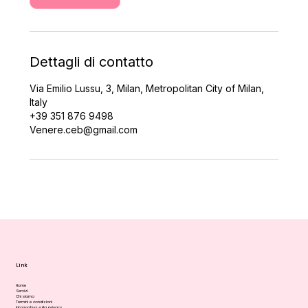
i
n
u
t
i
Dettagli di contatto
Via Emilio Lussu, 3, Milan, Metropolitan City of Milan,
Italy
+39 351 876 9498
Venere.ceb@gmail.com
Link
Home
Servizi
Chi siamo
Termini e condizioni
Informativa sulla privacy