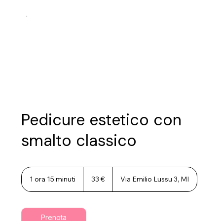
Pedicure estetico con
smalto classico
33
euro
1 ora 15 minuti
1
33 €
Via Emilio Lussu 3, MI
o
r
1
5
Prenota
m