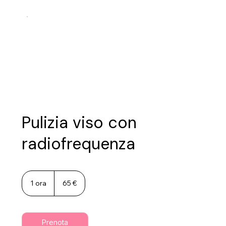
Pulizia viso con
radiofrequenza
65
euro
1 ora
1
65 €
o
r
Prenota