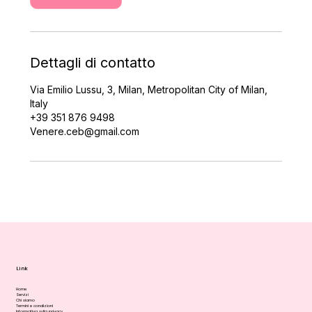
Dettagli di contatto
Via Emilio Lussu, 3, Milan, Metropolitan City of Milan,
Italy
+39 351 876 9498
Venere.ceb@gmail.com
Link
Home
Servizi
Chi siamo
Termini e condizioni
Informativa sulla privacy