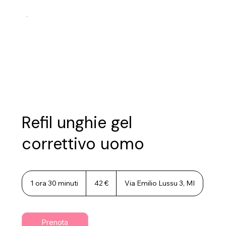
Refil unghie gel
correttivo uomo
42
euro
1 ora 30 minuti
1
42 €
Via Emilio Lussu 3, MI
o
r
3
0
Prenota
m