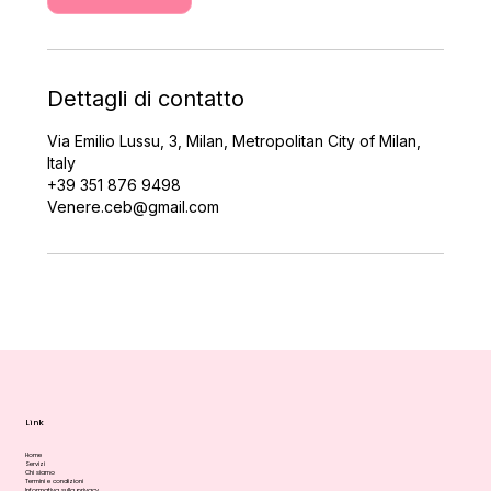
i
n
u
t
i
Dettagli di contatto
Via Emilio Lussu, 3, Milan, Metropolitan City of Milan,
Italy
+39 351 876 9498
Venere.ceb@gmail.com
Link
Home
Servizi
Chi siamo
Termini e condizioni
Informativa sulla privacy