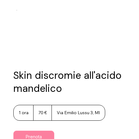
Skin discromie all'acido
mandelico
70
euro
1 ora
1
70 €
Via Emilio Lussu 3, MI
o
r
Prenota